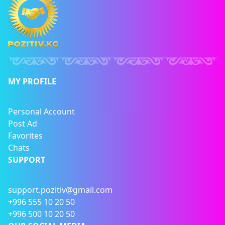
MY PROFILE
Personal Account
Post Ad
Favorites
Chats
SUPPORT
support.pozitiv@gmail.com
+996 555 10 20 50
+996 500 10 20 50